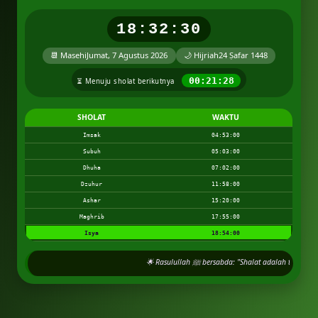
18:32:31
📆 Masehi
Jumat, 7 Agustus 2026
🌙 Hijriah
24 Ṣafar 1448
00:21:28
⏳ Menuju sholat berikutnya
SHOLAT
WAKTU
Imsak
04:53:00
Subuh
05:03:00
Dhuha
07:02:00
Dzuhur
11:58:00
Ashar
15:20:00
Maghrib
17:55:00
Isya
18:54:00
🌟 Rasulullah ﷺ bersabda: "Shalat adal