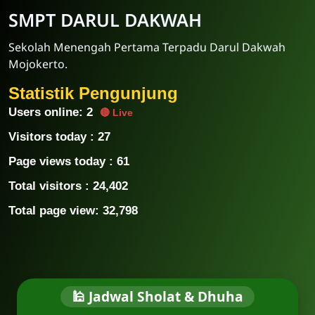
SMPT DARUL DAKWAH
Sekolah Menengah Pertama Terpadu Darul Dakwah
Mojokerto.
Statistik Pengunjung
Users online:
1
🔴 Live
Visitors today :
27
Page views today :
61
Total visitors :
24,402
Total page view:
32,798
Template Blogger untuk Sekolah - Eduzaid Theme
🕌 Jadwal Sholat & Dhuha