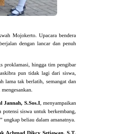
kwah Mojokerto. Upacara bendera
erjalan dengan lancar dan penuh
s proklamasi, hingga tim pengibar
Paskibra pun tidak lagi dari siswa,
ah lama tak berlatih, semangat dan
an mengesankan.
l Jannah, S.Sos.I
, menyampaikan
n potensi siswa untuk berkembang,
h,” ungkap beliau dalam amanatnya.
k Achmad Dikcy Setiawan, S.T.