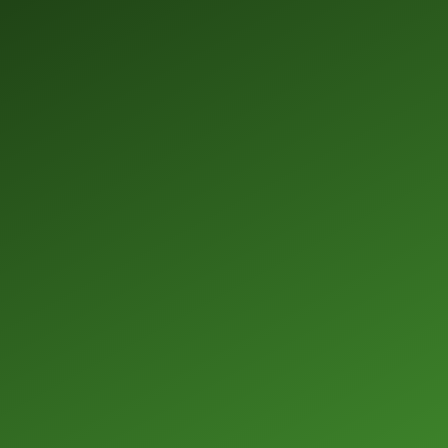
ng agama, barangsiapa menegakkannya berarti menegakkan agama." (HR. Baihaqi) | 🕊️ "Waktu dhuha