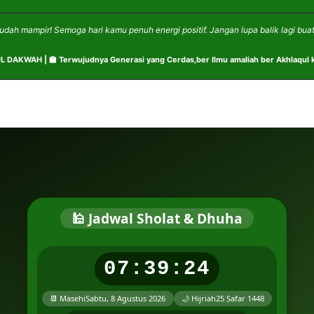
udah mampir! Semoga hari kamu penuh energi positif. Jangan lupa balik lagi buat
AKWAH | 🏫 Terwujudnya Generasi yang Cerdas,ber Ilmu amaliah ber Akhlaqul ka
🕌 Jadwal Sholat & Dhuha
07:39:25
📆 Masehi
Sabtu, 8 Agustus 2026
🌙 Hijriah
25 Ṣafar 1448