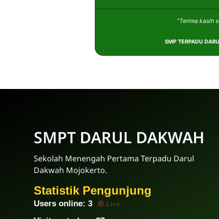
"Terima kasih s
SMP TERPADU DARUL D
SMPT DARUL DAKWAH
Sekolah Menengah Pertama Terpadu Darul
Dakwah Mojokerto.
Statistik Pengunjung
Users online:
7
🔴 Live