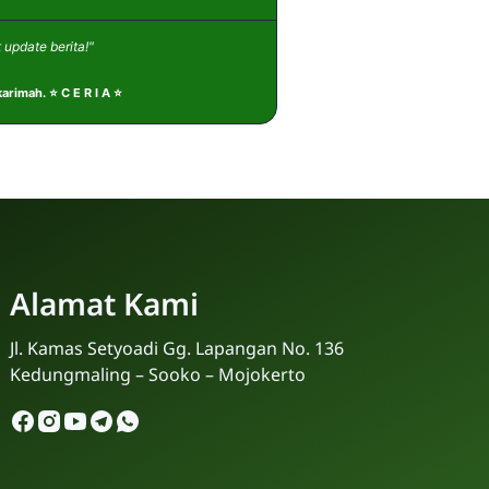
 update berita!"
rimah. ⭐ C E R I A ⭐
Alamat Kami
Jl. Kamas Setyoadi Gg. Lapangan No. 136
Kedungmaling – Sooko – Mojokerto