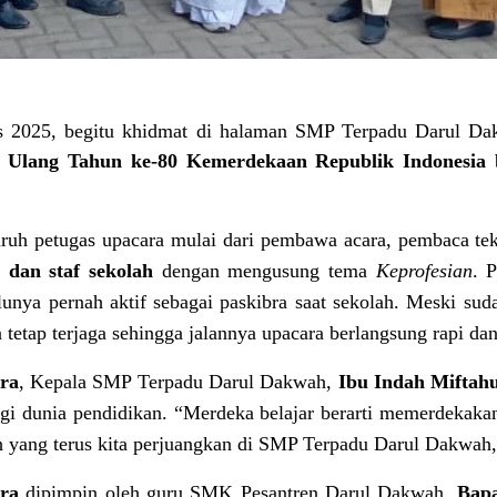
s 2025, begitu khidmat di halaman SMP Terpadu Darul Da
 Ulang Tahun ke-80 Kemerdekaan Republik Indonesia
b
uruh petugas upacara mulai dari pembawa acara, pembaca tek
 dan staf sekolah
dengan mengusung tema
Keprofesian
. 
unya pernah aktif sebagai paskibra saat sekolah. Meski sud
a tetap terjaga sehingga jalannya upacara berlangsung rapi d
ra
, Kepala SMP Terpadu Darul Dakwah,
Ibu Indah Miftahu
agi dunia pendidikan. “Merdeka belajar berarti memerdekaka
lah yang terus kita perjuangkan di SMP Terpadu Darul Dakwa
ra
dipimpin oleh guru SMK Pesantren Darul Dakwah,
Bapa