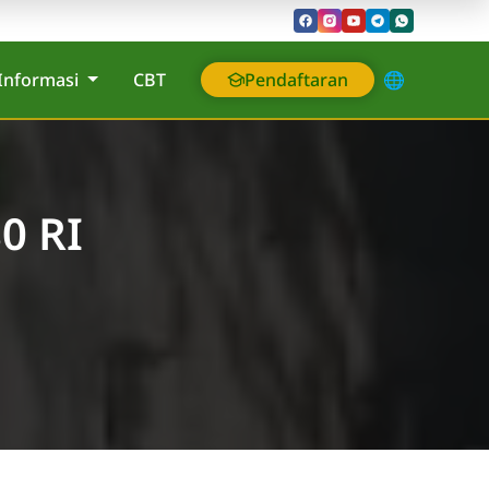
Informasi
CBT
Pendaftaran
🌐
0 RI