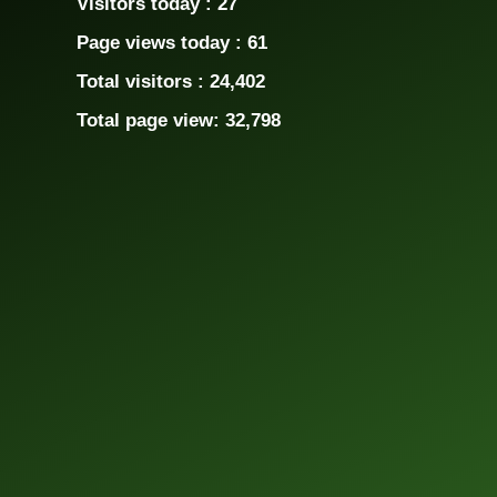
Visitors today :
27
Page views today :
61
Total visitors :
24,402
Total page view:
32,798
Template Blogger untuk Sekolah - Eduzaid Theme