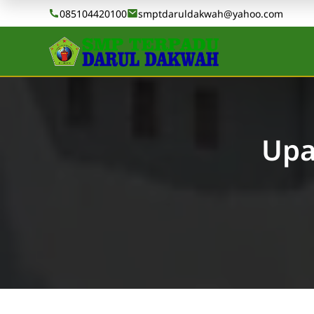
085104420100
smptdaruldakwah@yahoo.com
Upa