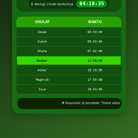
04:18:34
⏳ Menuju sholat berikutnya
SHOLAT
WAKTU
Imsak
04:53:00
Subuh
05:03:00
Dhuha
07:02:00
Dzuhur
11:58:00
Ashar
15:19:00
Maghrib
17:55:00
Isya
18:54:00
🌟 Rasulullah ﷺ bersabda: "Shalat adalah tia